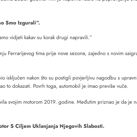
no Smo Izgurali“.
amo vidjeti kakav su korak drugi napravili.”
nju Ferrarijevog tima prije nove sezone, zajedno s novim sai
io isključen nakon što su postigli povjerljivu nagodbu s upravn
ao to dokazati. Povrh toga, automobil je imao previše vuče.
pravila svojim motorom 2019. godine. Međutim priznao je da je 
otor S Ciljem Uklanjanja Njegovih Slabosti.