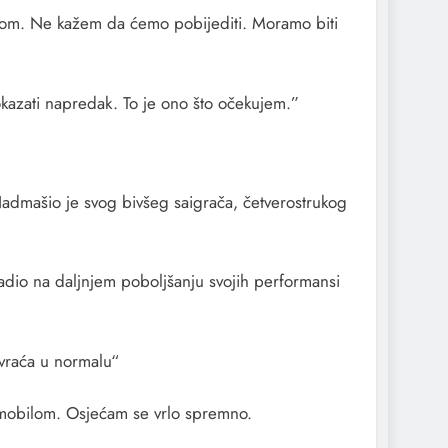
jedom. Ne kažem da ćemo pobijediti. Moramo biti
pokazati napredak. To je ono što očekujem.”
Nadmašio je svog bivšeg saigrača, četverostrukog
dio na daljnjem poboljšanju svojih performansi
 vraća u normalu“
utomobilom. Osjećam se vrlo spremno.