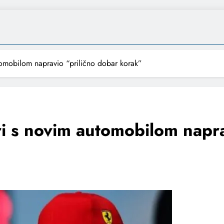
utomobilom napravio “prilično dobar korak”
ri s novim automobilom napr