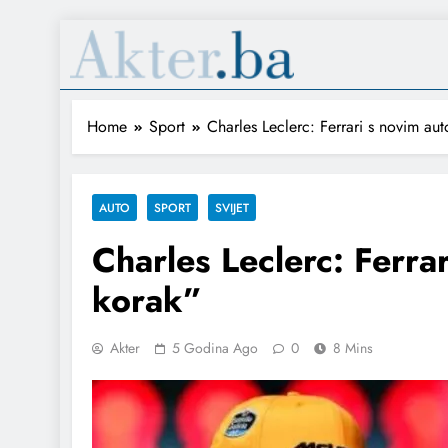
Home
Sport
Charles Leclerc: Ferrari s novim a
AUTO
SPORT
SVIJET
Charles Leclerc: Ferra
korak”
Akter
5 Godina Ago
0
8 Mins