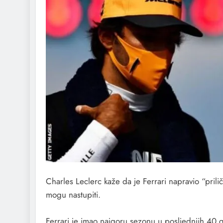
Charles Leclerc kaže da je Ferrari napravio “pril
mogu nastupiti.
Ferrari je imao najgoru sezonu u posljednjih 40 g