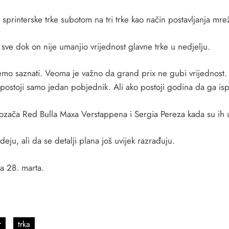
printerske trke subotom na tri trke kao način postavljanja mre
sve dok on nije umanjio vrijednost glavne trke u nedjelju.
emo saznati. Veoma je važno da grand prix ne gubi vrijednost
postoji samo jedan pobjednik. Ali ako postoji godina da ga isp
ozača Red Bulla Maxa Verstappena i Sergia Pereza kada su ih u č
eju, ali da se detalji plana još uvijek razrađuju.
a 28. marta.
r
trka