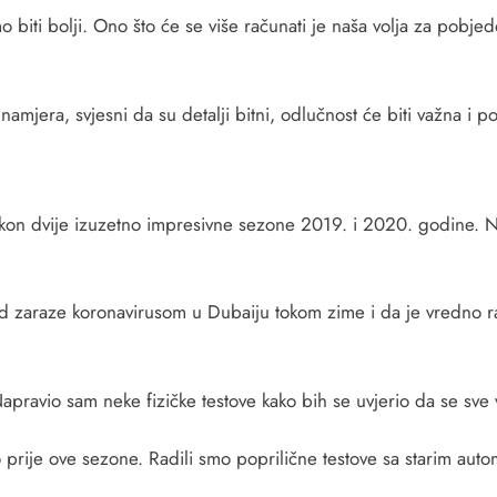
 biti bolji. Ono što će se više računati je naša volja za pob
amjera, svjesni da su detalji bitni, odlučnost će biti važna i 
nakon dvije izuzetno impresivne sezone 2019. i 2020. godine. 
d zaraze koronavirusom u Dubaiju tokom zime i da je vredno ra
Napravio sam neke fizičke testove kako bih se uvjerio da se sve
kao prije ove sezone. Radili smo poprilične testove sa starim a