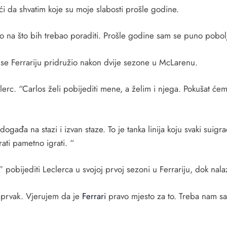
ći da shvatim koje su moje slabosti prošle godine.
o na što bih trebao poraditi. Prošle godine sam se puno pobolj
 se Ferrariju pridružio nakon dvije sezone u McLarenu.
clerc. “Carlos želi pobijediti mene, a želim i njega. Pokušat 
ogađa na stazi i izvan staze. To je tanka linija koju svaki suigr
ati pametno igrati. “
” pobijediti Leclerca u svojoj prvoj sezoni u Ferrariju, dok nala
ki prvak. Vjerujem da je
Ferrari
pravo mjesto za to. Treba nam s