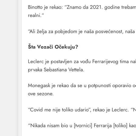
Binotto je rekao: “Znamo da 2021. godine trebamo
realni.“
“Ali želja za pobjedom je naša posvećenost, naša n
Šta Vozači Očekuju?
Leclerc je postavljen za vođu Ferrarijevog tima 
prvaka Sebastiana Vettela.
Monegask je rekao da se u potpunosti oporavio o
ove sezone.
“Covid me nije toliko udario”, rekao je Leclerc. “
“Nikada nisam bio u [tvornici] Ferrarija [toliko] 