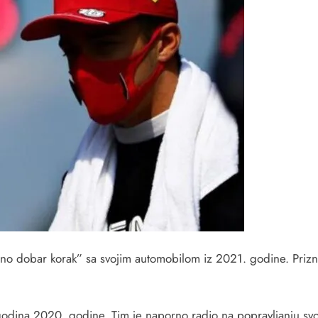
ično dobar korak” sa svojim automobilom iz 2021. godine. Prizn
odina 2020. godine. Tim je naporno radio na popravljanju svoje