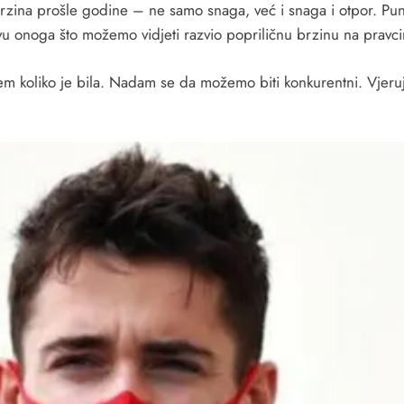
a brzina prošle godine – ne samo snaga, već i snaga i otpor. P
vu onoga što možemo vidjeti razvio popriličnu brzinu na pravc
m koliko je bila. Nadam se da možemo biti konkurentni. Vjeruj