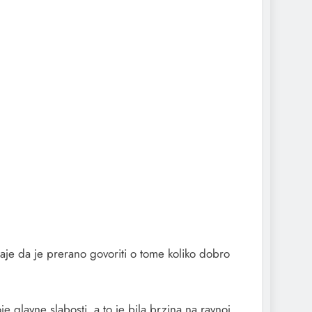
aje da je prerano govoriti o tome koliko dobro
 glavne slabosti, a to je bila brzina na ravnoj