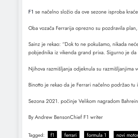
F1
se načelno složio da ove sezone isproba kraće s
Oba vozača Ferrarija oprezno su pozdravila plan, 
Sainz je rekao: “Dok to ne pokušamo, nikada neć
pobjednika iz vikenda grand prixa. Sigurno je da 
Njihova razmišljanja odjeknula su razmišljanjima v
Binotto je rekao da je Ferrari načelno podržao tu id
Sezona 2021. počinje Velikom nagradom Bahrein
By Andrew BensonChief F1 writer
Tagged:
f1
ferrari
formula 1
novi moto