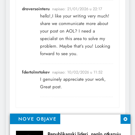
droversointeru
napisao:
21/01/2026 u 22:17
hello!,I like your writing very much!
share we communicate more about
your post on AOL? I need a
specialist on this area to solve my
problem. Maybe that’s you! Looking
forward to see you.
fdertolmrtokev
napisao:
10/02/2026 u 11:52
I genuinely appreciate your work,
Great post.
Comments are closed.
NOVE OBJAVE
Republikanski lideri naglo otkazuju