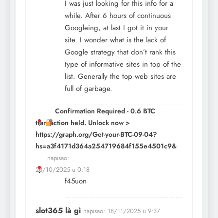
I was just looking for this info for a
while. After 6 hours of continuous
Googleing, at last I got it in your
site. I wonder what is the lack of
Google strategy that don’t rank this
type of informative sites in top of the
list. Generally the top web sites are
full of garbage.
Confirmation Required - 0.6 BTC
transaction held. Unlock now >
https://graph.org/Get-your-BTC-09-04?
hs=a3f4171d364a254719684f155e4501c9&
napisao:
23/10/2025 u 0:18
f45uon
slot365 là gì
napisao:
18/11/2025 u 9:37