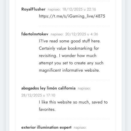
RoyalFlusher
napisao:
18/12/2025 u 22:16
https://t.me/s/iGaming_live/4875
fdertolmrtokev
napisao:
20/12/2025 u 4:36
I?¦ve read some good stuff here.
Certainly value bookmarking for
revisiting. I wonder how much
attempt you set to create any such
magnificent informative website.
abogados ley limón california
napisao:
28/12/2025 u 17:10
I like this website so much, saved to
favorites.
exterior illumination expert
napisao: