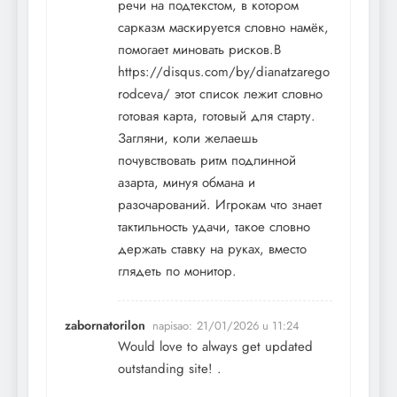
речи на подтекстом, в котором
сарказм маскируется словно намёк,
помогает миновать рисков.В
https://disqus.com/by/dianatzarego
rodceva/
этот список лежит словно
готовая карта, готовый для старту.
Загляни, коли желаешь
почувствовать ритм подлинной
азарта, минуя обмана и
разочарований. Игрокам что знает
тактильность удачи, такое словно
держать ставку на руках, вместо
глядеть по монитор.
zabornatorilon
napisao:
21/01/2026 u 11:24
Would love to always get updated
outstanding site! .