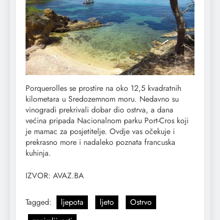
Porquerolles se prostire na oko 12,5 kvadratnih
kilometara u Sredozemnom moru. Nedavno su
vinogradi prekrivali dobar dio ostrva, a dana
većina pripada Nacionalnom parku Port-Cros koji
je mamac za posjetitelje. Ovdje vas očekuje i
prekrasno more i nadaleko poznata francuska
kuhinja.
IZVOR: AVAZ.BA
Tagged:
ljepota
ljeto
Ostrvo