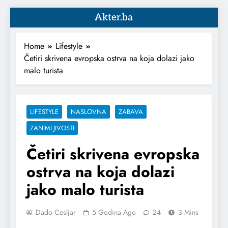
Akter.ba
Home
Lifestyle
Četiri skrivena evropska ostrva na koja dolazi jako
malo turista
LIFESTYLE
NASLOVNA
ZABAVA
ZANIMLJIVOSTI
Četiri skrivena evropska
ostrva na koja dolazi
jako malo turista
Dado Cesljar
5 Godina Ago
24
3 Mins