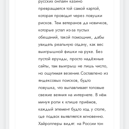
русских онлайн казино
превращается той самой картой,
которая проводит через ловушки
рисков. Тем ветеранов да новичков,
которые устал из-за пустых
обещаний, такой помощник, дабы
увидеть реальную отдачу, как вес
выигрышной фишки на руке. Без
пустой ерунды, просто надёжные
сайты, там выигрыш не лишь число,
но ощутимая везение.Составлено из
яндексовых поисков, будто
ловушка, что вылавливает топовые
свежие веяния на интернете. В нём
минуя роли к клише приёмов,
каждый элемент будто ход у столе,
где подвох выявляется мгновенно.
Хайроллеры видят: на России тон