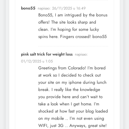
bono55
napisao:
26/11/2025 u 16:49
Bono55, I am intrigued by the bonus
offers! The site looks sharp and
clean. I’m hoping for some lucky
spins here. Fingers crossed!
bono55
pink salt trick for weight loss
napisao:
01/12/2025 u 1:05
Greetings from Colorado! I’m bored
at work so I decided to check out
your site on my iphone during lunch
break. I really like the knowledge
you provide here and can’t wait to
take a look when I get home. I’m
shocked at how fast your blog loaded
on my mobile .. I’m not even using
WIFI, just 3G .. Anyways, great site!