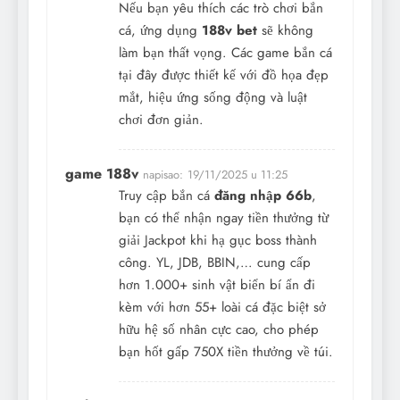
Nếu bạn yêu thích các trò chơi bắn
cá, ứng dụng
188v bet
sẽ không
làm bạn thất vọng. Các game bắn cá
tại đây được thiết kế với đồ họa đẹp
mắt, hiệu ứng sống động và luật
chơi đơn giản.
game 188v
napisao:
19/11/2025 u 11:25
Truy cập bắn cá
đăng nhập 66b
,
bạn có thể nhận ngay tiền thưởng từ
giải Jackpot khi hạ gục boss thành
công. YL, JDB, BBIN,… cung cấp
hơn 1.000+ sinh vật biển bí ẩn đi
kèm với hơn 55+ loài cá đặc biệt sở
hữu hệ số nhân cực cao, cho phép
bạn hốt gấp 750X tiền thưởng về túi.