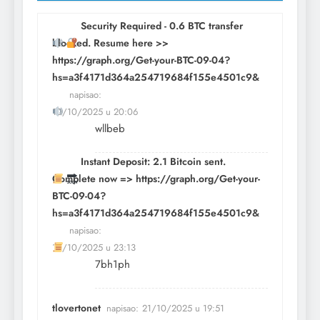
Security Required - 0.6 BTC transfer
blocked. Resume here >>
https://graph.org/Get-your-BTC-09-04?
hs=a3f4171d364a254719684f155e4501c9&
napisao:
10/10/2025 u 20:06
wllbeb
Instant Deposit: 2.1 Bitcoin sent.
Complete now => https://graph.org/Get-your-
BTC-09-04?
hs=a3f4171d364a254719684f155e4501c9&
napisao:
10/10/2025 u 23:13
7bh1ph
tlovertonet
napisao:
21/10/2025 u 19:51