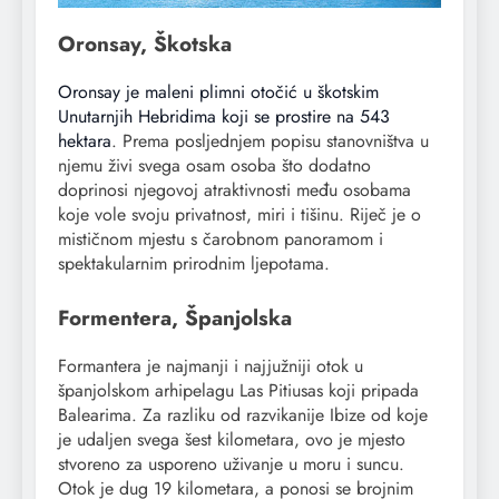
Oronsay, Škotska
Oronsay je maleni plimni otočić u škotskim
Unutarnjih Hebridima koji se prostire na 543
hektara
. Prema posljednjem popisu stanovništva u
njemu živi svega osam osoba što dodatno
doprinosi njegovoj atraktivnosti među osobama
koje vole svoju privatnost, miri i tišinu. Riječ je o
mističnom mjestu s čarobnom panoramom i
spektakularnim prirodnim ljepotama.
Formentera, Španjolska
Formantera je najmanji i najjužniji otok u
španjolskom arhipelagu Las Pitiusas koji pripada
Balearima. Za razliku od razvikanije Ibize od koje
je udaljen svega šest kilometara, ovo je mjesto
stvoreno za usporeno uživanje u moru i suncu.
Otok je dug 19 kilometara, a ponosi se brojnim