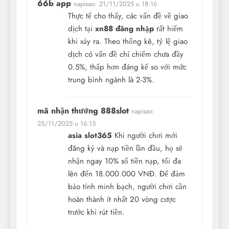
66b app
napisao:
21/11/2025 u 18:16
Thực tế cho thấy, các vấn đề về giao
dịch tại
xn88 đăng nhập
rất hiếm
khi xảy ra. Theo thống kê, tỷ lệ giao
dịch có vấn đề chỉ chiếm chưa đầy
0.5%, thấp hơn đáng kể so với mức
trung bình ngành là 2-3%.
mã nhận thưởng 888slot
napisao:
25/11/2025 u 16:15
asia slot365
Khi người chơi mới
đăng ký và nạp tiền lần đầu, họ sẽ
nhận ngay 10% số tiền nạp, tối đa
lên đến 18.000.000 VNĐ. Để đảm
bảo tính minh bạch, người chơi cần
hoàn thành ít nhất 20 vòng cược
trước khi rút tiền.