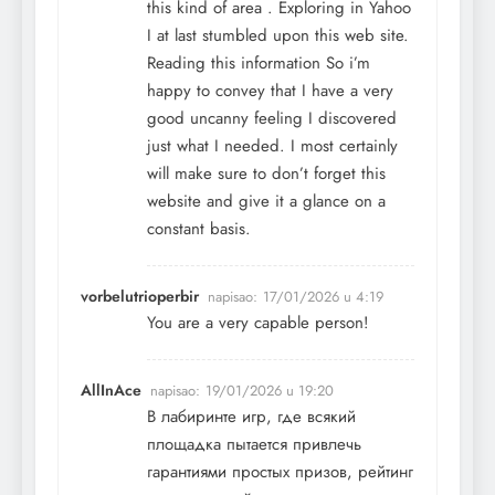
this kind of area . Exploring in Yahoo
I at last stumbled upon this web site.
Reading this information So i’m
happy to convey that I have a very
good uncanny feeling I discovered
just what I needed. I most certainly
will make sure to don’t forget this
website and give it a glance on a
constant basis.
vorbelutrioperbir
napisao:
17/01/2026 u 4:19
You are a very capable person!
AllInAce
napisao:
19/01/2026 u 19:20
В лабиринте игр, где всякий
площадка пытается привлечь
гарантиями простых призов, рейтинг