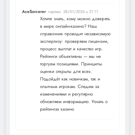
AceSorcerer
napisao:
28/01/2026 u 21:11
Хотите знать, кому можно доверять
в мире онлайн-казино? Наш
справочник проводит независимую
экспертизу: проверяем лицензии,
процесс выплат и качество игр.
Рейтинги объективны — мы не
торгуем позициями. Принципы
оценки открыты для всех.
Подойдёт как новичкам, так и
опытным игрокам. Следим за
изменениями и регулярно
обновляем информацию.
Узнать о
рейтингах казино