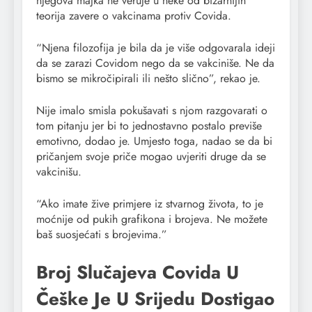
njegova majka ne veruje u neke od bizarnijih
teorija zavere o vakcinama protiv Covida.
“Njena filozofija je bila da je više odgovarala ideji
da se zarazi Covidom nego da se vakciniše. Ne da
bismo se mikročipirali ili nešto slično”, rekao je.
Nije imalo smisla pokušavati s njom razgovarati o
tom pitanju jer bi to jednostavno postalo previše
emotivno, dodao je. Umjesto toga, nadao se da bi
pričanjem svoje priče mogao uvjeriti druge da se
vakcinišu.
“Ako imate žive primjere iz stvarnog života, to je
moćnije od pukih grafikona i brojeva. Ne možete
baš suosjećati s brojevima.”
Broj Slučajeva Covida U
Češke Je U Srijedu Dostigao