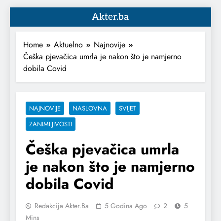
Akter.ba
Home
Aktuelno
Najnovije
Češka pjevačica umrla je nakon što je namjerno
dobila Covid
NAJNOVIJE
NASLOVNA
SVIJET
ZANIMLJIVOSTI
Češka pjevačica umrla
je nakon što je namjerno
dobila Covid
Redakcija Akter.ba
5 Godina Ago
2
5
Mins