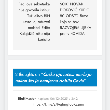
Fadilova sekretarka
ŠOK! NOVAK
nije govorila istinu:
ĐOKOVIĆ KUPIO
Tužilaštvo BiH
80 ODSTO firme
utvrdilo, oduzeti
koja se bavi
mobitel Edite
RAZVOJEM LIJEKA
Kalajdžić niko nije
protiv KOVIDA
koristio
2 thoughts on “
Češka pjevačica umrla je
nakon što je namjerno dobila Covid
”
BluffMaster
napisao:
06/12/2025 u 3:42
https://t.me/s/RejtingTopKazino