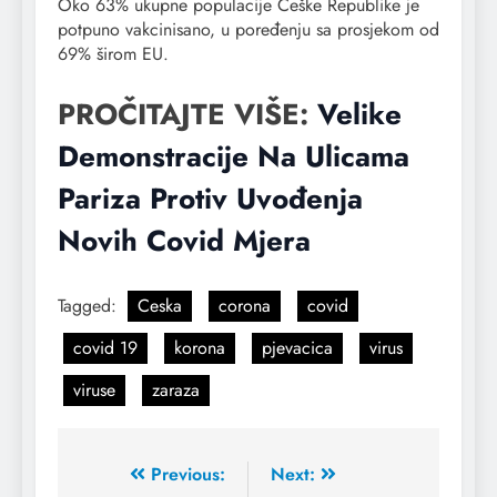
Oko 63% ukupne populacije Češke Republike je
potpuno vakcinisano, u poređenju sa prosjekom od
69% širom EU.
PROČITAJTE VIŠE:
Velike
Demonstracije Na Ulicama
Pariza Protiv Uvođenja
Novih Covid Mjera
Tagged:
Ceska
corona
covid
covid 19
korona
pjevacica
virus
viruse
zaraza
Previous:
Next: