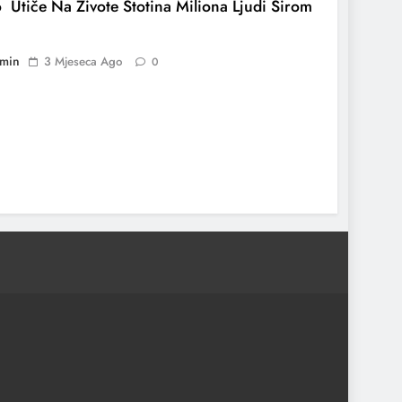
 Utiče Na Živote Stotina Miliona Ljudi Širom
min
3 Mjeseca Ago
0
 Nafte Su Porasle Prvog Dana Trumpovog