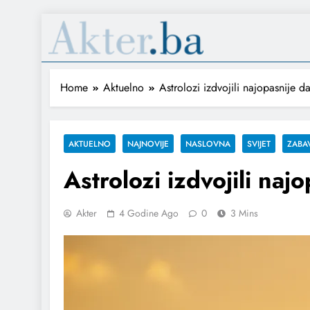
Home
Aktuelno
Astrolozi izdvojili najopasnije 
AKTUELNO
NAJNOVIJE
NASLOVNA
SVIJET
ZABA
Astrolozi izdvojili na
Akter
4 Godine Ago
0
3 Mins