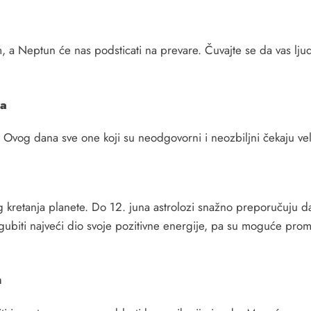
a Neptun će nas podsticati na prevare. Čuvajte se da vas ljudi
ra
 Ovog dana sve one koji su neodgovorni i neozbiljni čekaju vel
g kretanja planete. Do 12. juna astrolozi snažno preporučuju d
izgubiti najveći dio svoje pozitivne energije, pa su moguće pro
m