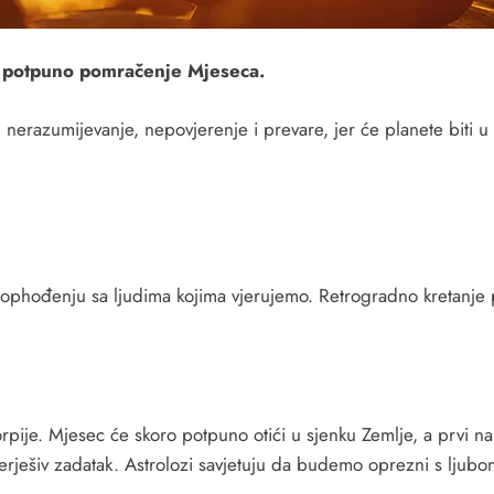
i potpuno pomračenje Mjeseca.
bi, nerazumijevanje, nepovjerenje i prevare, jer će planete bit
đenju sa ljudima kojima vjerujemo. Retrogradno kretanje plane
je. Mjesec će skoro potpuno otići u sjenku Zemlje, a prvi na u
nerješiv zadatak. Astrolozi savjetuju da budemo oprezni s ljubo