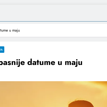
datume u maju
VA
jopasnije datume u maju