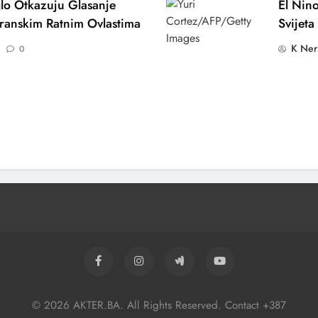
lo Otkazuju Glasanje
El Nino
ranskim Ratnim Ovlastima
Svijeta
K Ner
0
 Je Učestvovao U Napadima
Cijene
© 2026 AKTER.BA. All Rights Reserved. Contact +387
nik
Plana