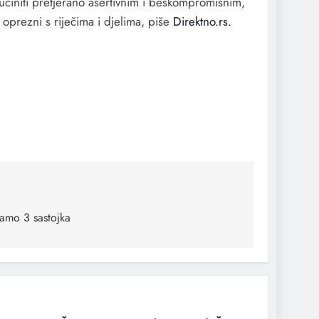
 učiniti pretjerano asertivnim i beskompromisnim,
 oprezni s riječima i djelima, piše
Direktno.rs.
amo 3 sastojka