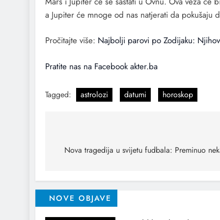
Mars i Jupiter će se sastati u Ovnu. Ova veza će b
a Jupiter će mnoge od nas natjerati da pokušaju d
Pročitajte više:
Najbolji parovi po Zodijaku: Njihov
Pratite nas na Facebook akter.ba
Tagged:
astrolozi
datumi
horoskop
Nova tragedija u svijetu fudbala: Preminuo nek
NOVE OBJAVE