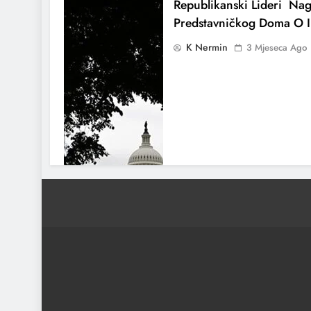
Republikanski Lideri Nag
Predstavničkog Doma O I
K Nermin
3 Mjeseca Ago
Američki Ratni Brod Koji
Na Iran Stigao U Dubrov