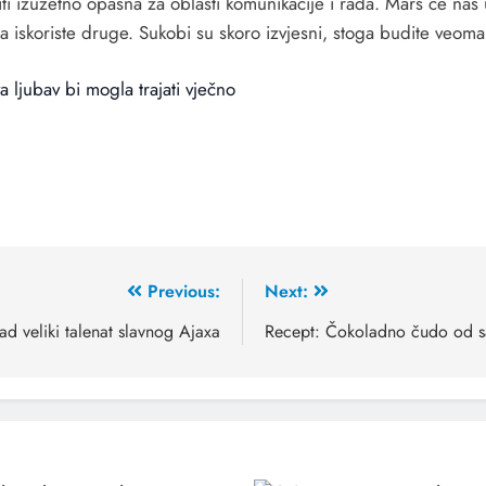
iti izuzetno opasna za oblasti komunikacije i rada. Mars će nas
a iskoriste druge. Sukobi su skoro izvjesni, stoga budite veoma
a ljubav bi mogla trajati vječno
Previous:
Next:
ad veliki talenat slavnog Ajaxa
Recept: Čokoladno čudo od s