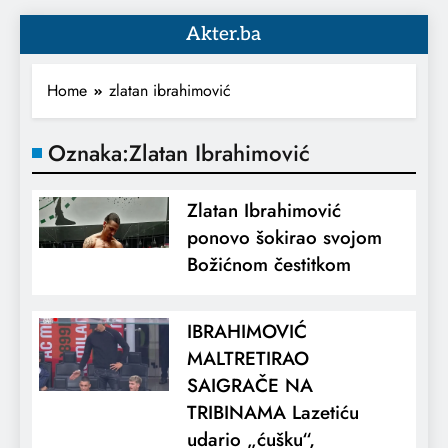
Akter.ba
Home
zlatan ibrahimović
Oznaka:
Zlatan Ibrahimović
Zlatan Ibrahimović
ponovo šokirao svojom
Božićnom čestitkom
IBRAHIMOVIĆ
MALTRETIRAO
SAIGRAČE NA
TRIBINAMA Lazetiću
udario „ćušku“,