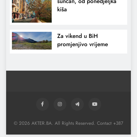
sunčan, od ponedjeljka
kiša
Za vikend u BiH
promjenjivo vrijeme
© 2026 AKTER.BA. All Rights Reserved. Contact +387