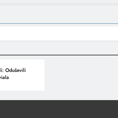
i: Oduševili
iala