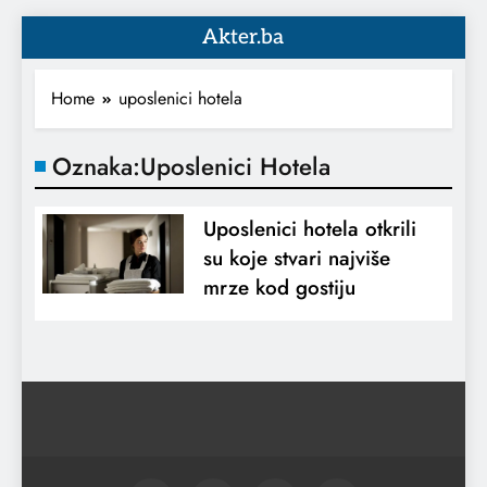
Akter.ba
Home
uposlenici hotela
Oznaka:
Uposlenici Hotela
Uposlenici hotela otkrili
su koje stvari najviše
mrze kod gostiju