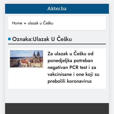
Akter.ba
Home
ulazak u Češku
Oznaka:
Ulazak U Češku
Za ulazak u Češku od
ponedjeljka potreban
negativan PCR test i za
vakcinisane i one koji su
prebolili koronavirus