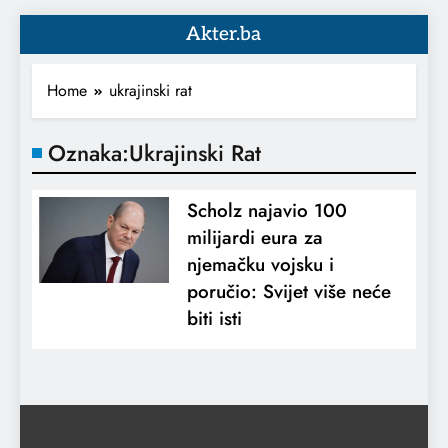
Akter.ba
Home
ukrajinski rat
Oznaka:
Ukrajinski Rat
Scholz najavio 100
milijardi eura za
njemačku vojsku i
poručio: Svijet više neće
biti isti