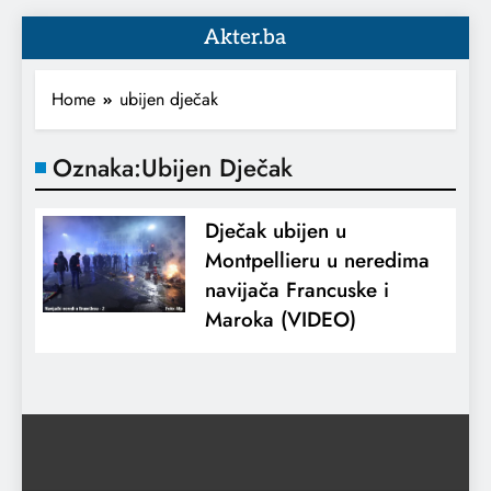
Akter.ba
Home
ubijen dječak
Oznaka:
Ubijen Dječak
Dječak ubijen u
Montpellieru u neredima
navijača Francuske i
Maroka (VIDEO)