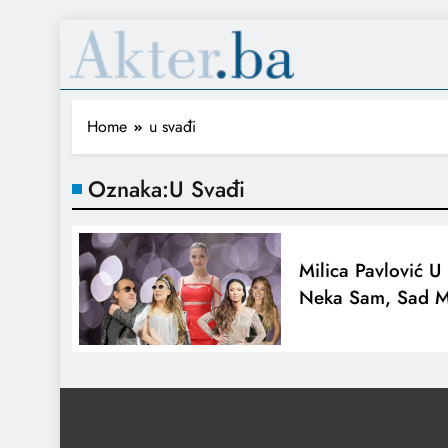
Home
u svađi
Oznaka:
U Svađi
Milica Pavlović U
Neka Sam, Sad Mi