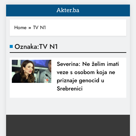
Akter.ba
Home
TV N1
Oznaka:
TV N1
Severina: Ne želim imati
veze s osobom koja ne
priznaje genocid u
Srebrenici