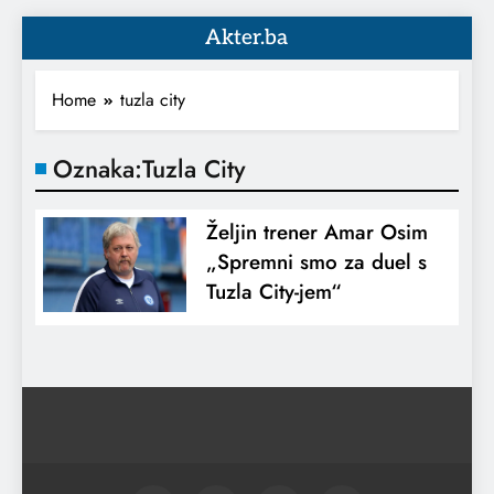
Akter.ba
Home
tuzla city
Oznaka:
Tuzla City
Željin trener Amar Osim
„Spremni smo za duel s
Tuzla City-jem“