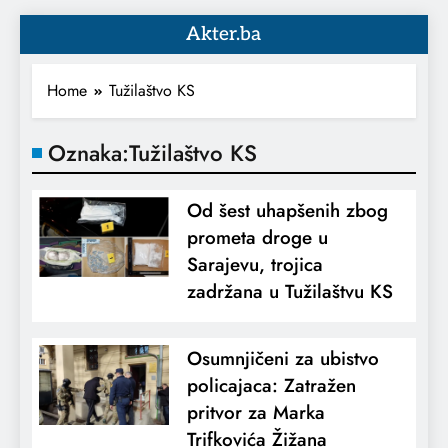
Akter.ba
Home
Tužilaštvo KS
Oznaka:
Tužilaštvo KS
Od šest uhapšenih zbog
prometa droge u
Sarajevu, trojica
zadržana u Tužilaštvu KS
Osumnjičeni za ubistvo
policajaca: Zatražen
pritvor za Marka
Trifkovića Žižana