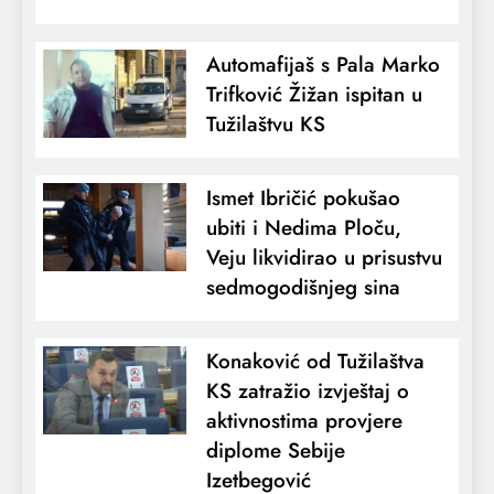
Automafijaš s Pala Marko
Trifković Žižan ispitan u
Tužilaštvu KS
Ismet Ibričić pokušao
ubiti i Nedima Ploču,
Veju likvidirao u prisustvu
sedmogodišnjeg sina
Konaković od Tužilaštva
KS zatražio izvještaj o
aktivnostima provjere
diplome Sebije
Izetbegović