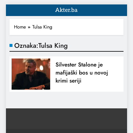
Akter.ba
Home
Tulsa King
Oznaka:
Tulsa King
Silvester Stalone je
mafijaški bos u novoj
krimi seriji