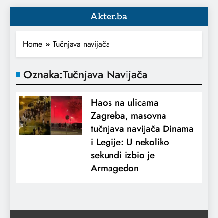
Akter.ba
Home
Tučnjava navijača
Oznaka:
Tučnjava Navijača
Haos na ulicama
Zagreba, masovna
tučnjava navijača Dinama
i Legije: U nekoliko
sekundi izbio je
Armagedon