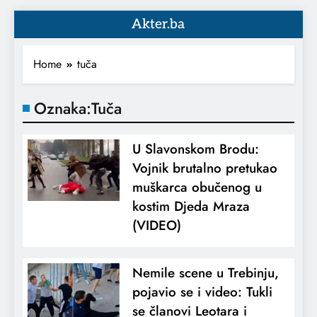
Akter.ba
Home
tuča
Oznaka:
Tuča
U Slavonskom Brodu:
Vojnik brutalno pretukao
muškarca obučenog u
kostim Djeda Mraza
(VIDEO)
Nemile scene u Trebinju,
pojavio se i video: Tukli
se članovi Leotara i