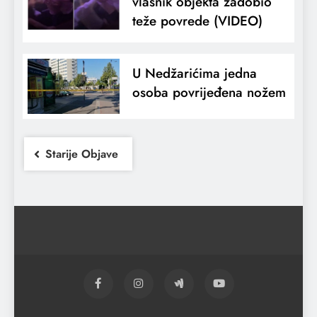
vlasnik objekta zadobio
teže povrede (VIDEO)
U Nedžarićima jedna
osoba povrijeđena nožem
Starije Objave