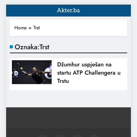
Akter.ba
Home
Trst
Oznaka:
Trst
Džumhur uspješan na
startu ATP Challengera u
Trstu