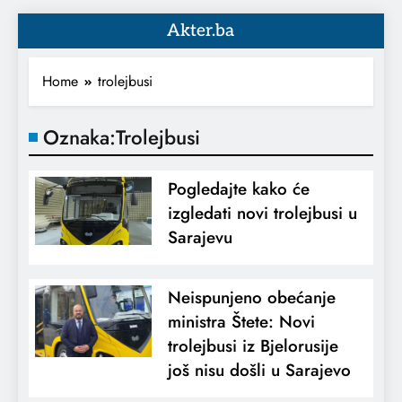
Akter.ba
Home
trolejbusi
Oznaka:
Trolejbusi
Pogledajte kako će
izgledati novi trolejbusi u
Sarajevu
Neispunjeno obećanje
ministra Štete: Novi
trolejbusi iz Bjelorusije
još nisu došli u Sarajevo