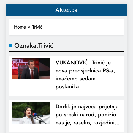
Akter.ba
Home
Trivić
Oznaka:
Trivić
VUKANOVIĆ: Trivić je
nova predsjednica RS-a,
imaćemo sedam
poslanika
Dodik je najveća prijetnja
po srpski narod, ponizio
nas je, raselio, razjedini…