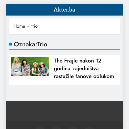
Akter.ba
Home
trio
Oznaka:
Trio
The Frajle nakon 12
godina zajedništva
rastužile fanove odlukom