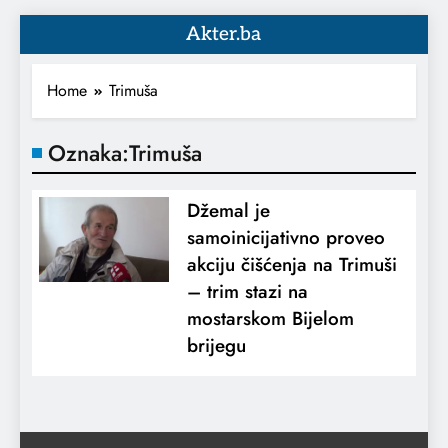
Akter.ba
Home
Trimuša
Oznaka:
Trimuša
Džemal je
samoinicijativno proveo
akciju čišćenja na Trimuši
– trim stazi na
mostarskom Bijelom
brijegu