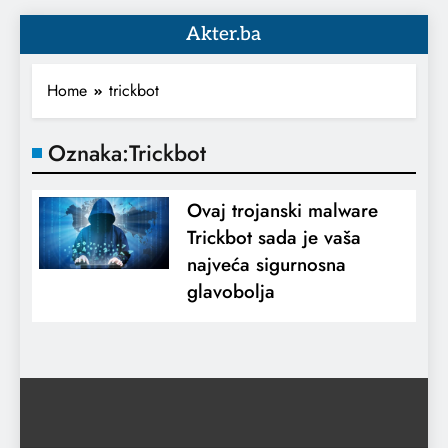
Akter.ba
Home
trickbot
Oznaka:
Trickbot
Ovaj trojanski malware
Trickbot sada je vaša
najveća sigurnosna
glavobolja