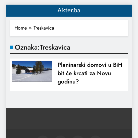
Akter.ba
Home
Treskavica
Oznaka:
Treskavica
Planinarski domovi u BiH
bit će krcati za Novu
godinu?