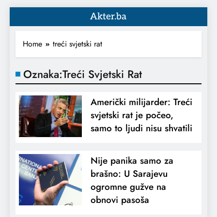
Akter.ba
Home
treći svjetski rat
Oznaka:
Treći Svjetski Rat
Američki milijarder: Treći
svjetski rat je počeo,
samo to ljudi nisu shvatili
Nije panika samo za
brašno: U Sarajevu
ogromne gužve na
obnovi pasoša