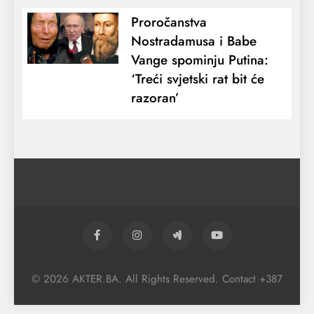
Proročanstva
Nostradamusa i Babe
Vange spominju Putina:
‘Treći svjetski rat bit će
razoran’
© 2026 AKTER.BA. All Rights Reserved. Contact +387