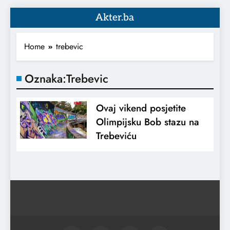
Akter.ba
Home
trebevic
Oznaka:
Trebevic
Ovaj vikend posjetite
Olimpijsku Bob stazu na
Trebeviću