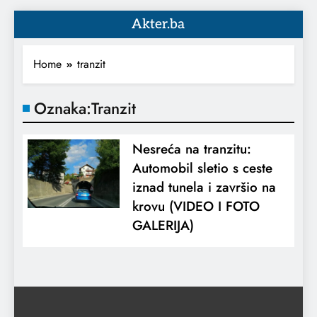
Akter.ba
Home
tranzit
Oznaka:
Tranzit
Nesreća na tranzitu:
Automobil sletio s ceste
iznad tunela i završio na
krovu (VIDEO I FOTO
GALERIJA)