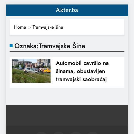
Akter.ba
Home
Tramvajske šine
Oznaka:
Tramvajske Šine
Automobil završio na
šinama, obustavljen
tramvajski saobraćaj