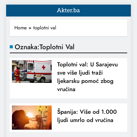
Akter.ba
Home
toplotni val
Oznaka:
Toplotni Val
Toplotni val: U Sarajevu
sve više ljudi traži
ljekarsku pomoć zbog
vrućina
Španija: Više od 1.000
ljudi umrlo od vrućina