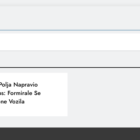
Polja Napravio
s: Formirale Se
one Vozila