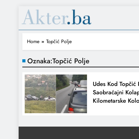
Home
Topčić Polje
Oznaka:
Topčić Polje
Udes Kod Topčić 
Saobraćajni Kolap
Kilometarske Kol