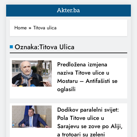
Akter.ba
Home
Titova ulica
Oznaka:
Titova Ulica
Predložena izmjena
naziva Titove ulice u
Mostaru – Antifašisti se
oglasili
Dodikov paralelni svijet:
Pola Titove ulice u
Sarajevu se zove po Aliji,
a trotoari su zeleni