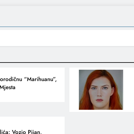
 Porodičnu “marihuanu”,
Mjesta
ića: Vozio Pijan,