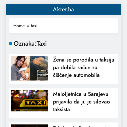
Akter.ba
Home
taxi
Oznaka:
Taxi
Žena se porodila u taksiju
pa dobila račun za
čišćenje automobila
Maloljetnica u Sarajevu
prijavila da ju je silovao
taksista