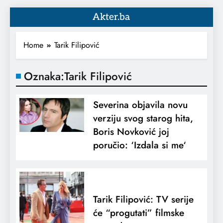
Akter.ba
Home
Tarik Filipović
Oznaka:
Tarik Filipović
Severina objavila novu
verziju svog starog hita,
Boris Novković joj
poručio: ‘Izdala si me‘
Tarik Filipović: TV serije
će “progutati” filmske