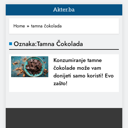
Akter.ba
Home
tamna čokolada
Oznaka:
Tamna Čokolada
Konzumiranje tamne
čokolade može vam
donijeti samo koristi! Evo
zašto!