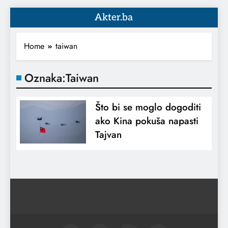
Akter.ba
Home
taiwan
Oznaka:
Taiwan
Što bi se moglo dogoditi
ako Kina pokuša napasti
Tajvan