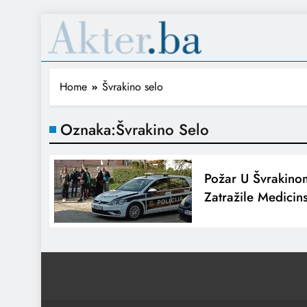
Home
Švrakino selo
Oznaka:
Švrakino Selo
Požar U Švrakino
Zatražile Medici