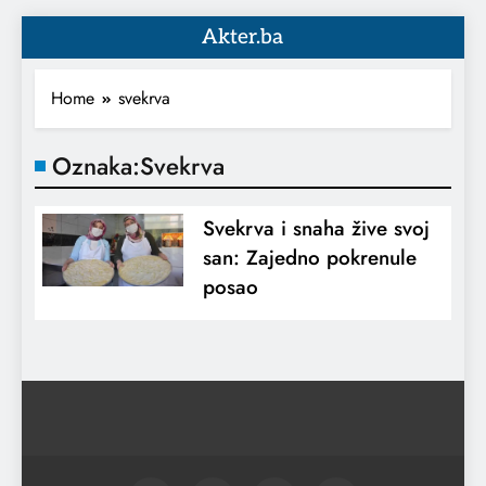
Akter.ba
Home
svekrva
Oznaka:
Svekrva
Svekrva i snaha žive svoj
san: Zajedno pokrenule
posao