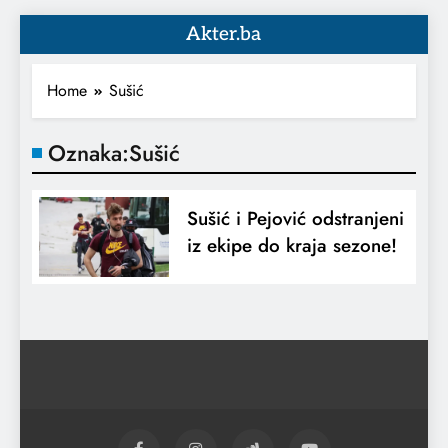
Akter.ba
Home
Sušić
Oznaka:
Sušić
Sušić i Pejović odstranjeni
iz ekipe do kraja sezone!