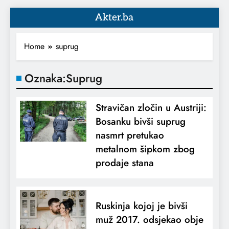
Akter.ba
Home
suprug
Oznaka:
Suprug
Stravičan zločin u Austriji:
Bosanku bivši suprug
nasmrt pretukao
metalnom šipkom zbog
prodaje stana
Ruskinja kojoj je bivši
muž 2017. odsjekao obje