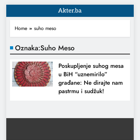
Akter.ba
Home
suho meso
Oznaka:
Suho Meso
Poskupljenje suhog mesa
u BiH “uznemirilo”
građane: Ne dirajte nam
pastrmu i sudžuk!