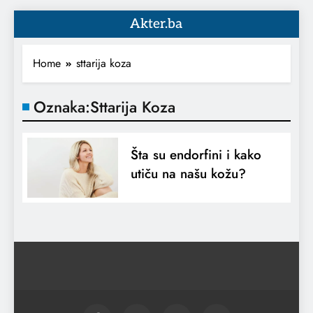
Akter.ba
Home
sttarija koza
Oznaka:
Sttarija Koza
Šta su endorfini i kako
utiču na našu kožu?