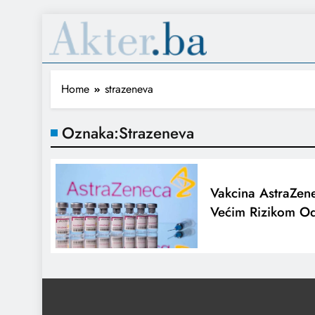
Home
strazeneva
Oznaka:
Strazeneva
Vakcina AstraZen
Većim Rizikom Od