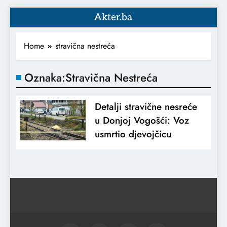
Akter.ba
Home
stravična nestreća
Oznaka:
Stravična Nestreća
Detalji stravične nesreće
u Donjoj Vogošći: Voz
usmrtio djevojčicu