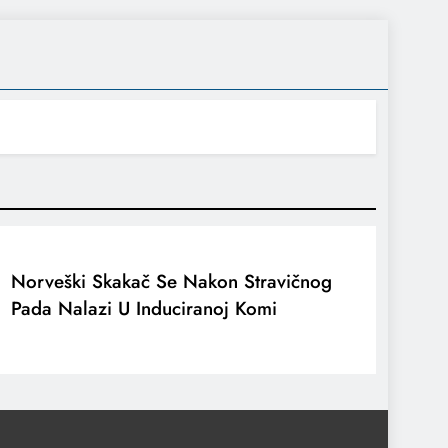
Norveški Skakač Se Nakon Stravičnog
Pada Nalazi U Induciranoj Komi