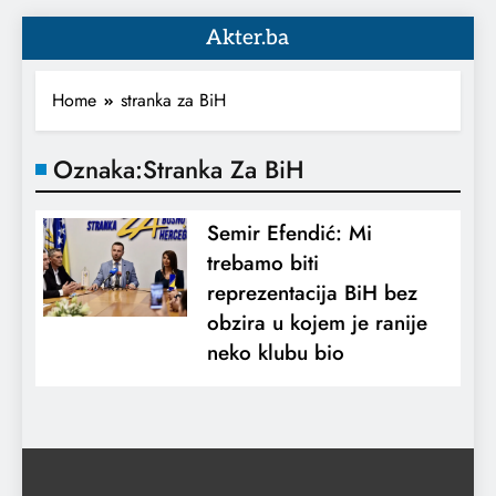
Akter.ba
Home
stranka za BiH
Oznaka:
Stranka Za BiH
Semir Efendić: Mi
trebamo biti
reprezentacija BiH bez
obzira u kojem je ranije
neko klubu bio