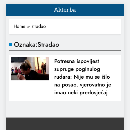
Akter.ba
Home
stradao
Oznaka:
Stradao
Potresna ispovijest
supruge poginulog
rudara: Nije mu se išlo
na posao, vjerovatno je
imao neki predosjećaj