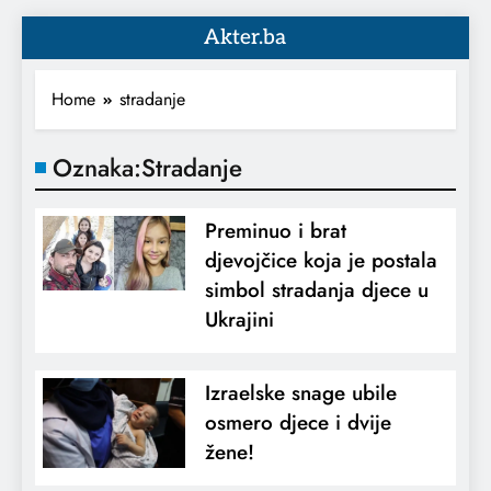
Akter.ba
Home
stradanje
Oznaka:
Stradanje
Preminuo i brat
djevojčice koja je postala
simbol stradanja djece u
Ukrajini
Izraelske snage ubile
osmero djece i dvije
žene!