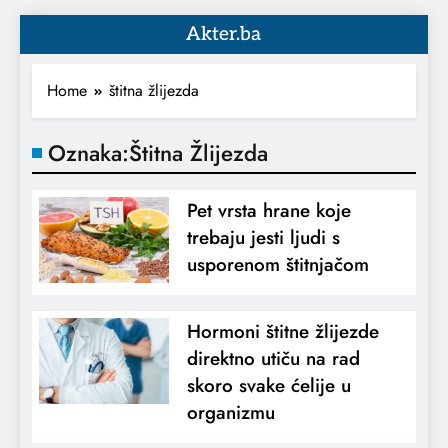
Akter.ba
Home
štitna žlijezda
Oznaka:
Štitna Žlijezda
Pet vrsta hrane koje
trebaju jesti ljudi s
usporenom štitnjačom
Hormoni štitne žlijezde
direktno utiču na rad
skoro svake ćelije u
organizmu